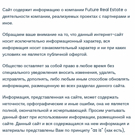
Сайт содержит информацию о компании Future Real Estate о
ователь не закроет или не завершит сеанс. Они используют веб
деятельности компании, реализуемых проектах с партнерами и
 о товарах в корзине, повышенная безопасность онлайн-банки
иное.
Обращаем ваше внимание на то, что данный интернет-сайт
носит исключительно информационный характер, вся
информация носит ознакомительный характер и ни при каких
зует следующие Cookies:
условиях не является публичной офертой.
session)
Обязателен для работы сайта и
Общество оставляет за собой право в любое время без
индивидуальными запросами.
специального уведомления вносить изменения, удалять,
исправлять, дополнять, либо любым иным способом обновлять
sable (3 month)
Предназначен для отображения
информацию, размещенную во всех разделах данного сайта.
year)
Он используется для внутреннег
Информация, представленная на сайте, может содержать
первого посещения до отправле
неточности, орфографические и иные ошибки, она не является
полной, окончательной и исчерпывающей. Просим учитывать
), _gid (24 hours), _gat (1
Предназначен для измерения и
данный факт при использовании информации, размещенной на
dc_gtm_* (10 minutes)
more
.
сайте. Данный сайт и вся содержащаяся на нем информация и
материалы представлены Вам по принципу "as is" (как есть),