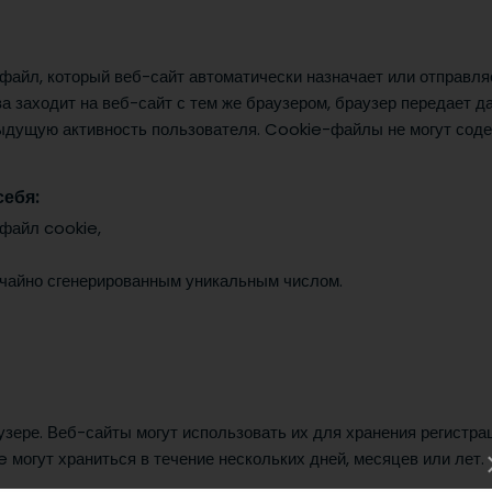
файл, который веб-сайт автоматически назначает или отправля
а заходит на веб-сайт с тем же браузером, браузер передает д
дущую активность пользователя. Cookie-файлы не могут содерж
ебя:
 файл cookie,
учайно сгенерированным уникальным числом.
зере. Веб-сайты могут использовать их для хранения регистр
 могут храниться в течение нескольких дней, месяцев или лет.