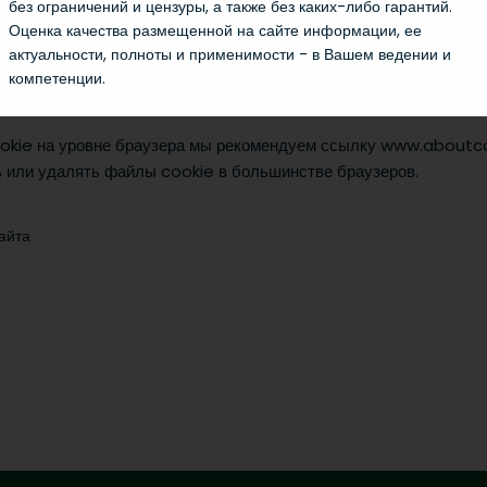
без ограничений и цензуры, а также без каких-либо гарантий.
Оценка качества размещенной на сайте информации, ее
s
актуальности, полноты и применимости - в Вашем ведении и
cookie. В этом случае сайт в вашем браузере не будет загружа
компетенции.
ie. Таким образом, мы не сможем гарантировать, что вы сможет
okie на уровне браузера мы рекомендуем ссылку www.aboutco
ь или удалять файлы cookie в большинстве браузеров.
айта