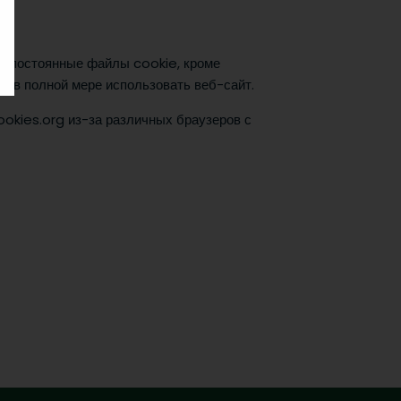
ть постоянные файлы cookie, кроме
е в полной мере использовать веб-сайт.
okies.org из-за различных браузеров с