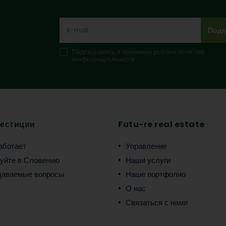
Подп
Подписываясь, я принимаю условия политики
конфиденциальности
естиции
Futu-re real estate
работает
Управление
уйте в Словению
Наши услуги
даваемые вопросы
Наше портфолио
О нас
Связаться с нами